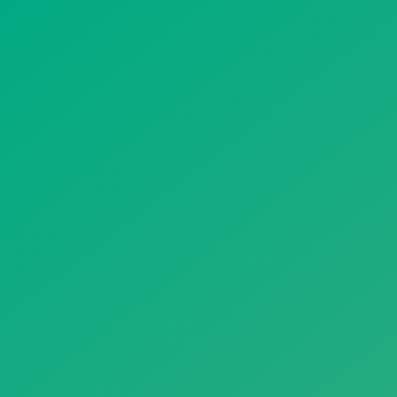
遥想公瑾当年，小乔初嫁了，雄姿英发。
羽扇纶巾，谈笑间，樯橹灰飞烟灭。
故国神游，多情应笑我，早生华发。
人生如梦，一尊还酹江月。